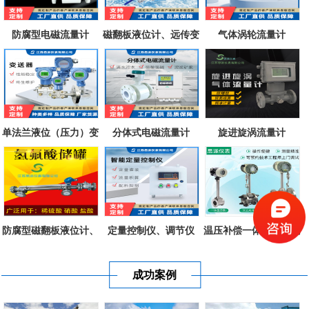
防腐型电磁流量计
磁翻板液位计、远传变
气体涡轮流量计
送器、磁致...
单法兰液位（压力）变
分体式电磁流量计
旋进旋涡流量计
送器
防腐型磁翻板液位计、
定量控制仪、调节仪
温压补偿一体式涡街流
不锈钢衬四...
量计
成功案例