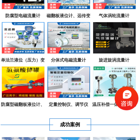
防腐型电磁流量计
磁翻板液位计、远传变
气体涡轮流量计
送器、磁致...
单法兰液位（压力）变
分体式电磁流量计
旋进旋涡流量计
送器
防腐型磁翻板液位计、
定量控制仪、调节仪
温压补偿一体式涡街流
不锈钢衬四...
量计
成功案例