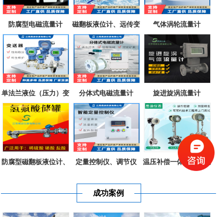
防腐型电磁流量计
磁翻板液位计、远传变
气体涡轮流量计
送器、磁致...
单法兰液位（压力）变
分体式电磁流量计
旋进旋涡流量计
送器
防腐型磁翻板液位计、
定量控制仪、调节仪
温压补偿一体式涡街流
不锈钢衬四...
量计
成功案例