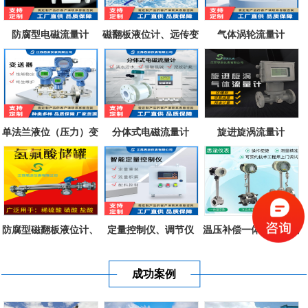
防腐型电磁流量计
磁翻板液位计、远传变
气体涡轮流量计
送器、磁致...
单法兰液位（压力）变
分体式电磁流量计
旋进旋涡流量计
送器
防腐型磁翻板液位计、
定量控制仪、调节仪
温压补偿一体式涡街流
不锈钢衬四...
量计
成功案例