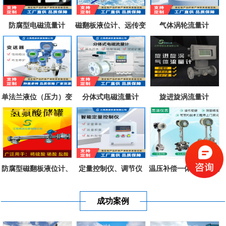
防腐型电磁流量计
磁翻板液位计、远传变
气体涡轮流量计
送器、磁致...
单法兰液位（压力）变
分体式电磁流量计
旋进旋涡流量计
送器
防腐型磁翻板液位计、
定量控制仪、调节仪
温压补偿一体式涡街流
不锈钢衬四...
量计
成功案例