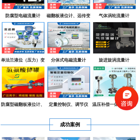
防腐型电磁流量计
磁翻板液位计、远传变
气体涡轮流量计
送器、磁致...
单法兰液位（压力）变
分体式电磁流量计
旋进旋涡流量计
送器
防腐型磁翻板液位计、
定量控制仪、调节仪
温压补偿一体式涡街流
不锈钢衬四...
量计
成功案例