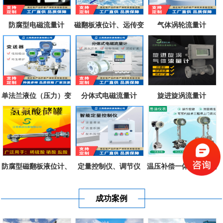
防腐型电磁流量计
磁翻板液位计、远传变
气体涡轮流量计
送器、磁致...
单法兰液位（压力）变
分体式电磁流量计
旋进旋涡流量计
送器
防腐型磁翻板液位计、
定量控制仪、调节仪
温压补偿一体式涡街流
不锈钢衬四...
量计
成功案例